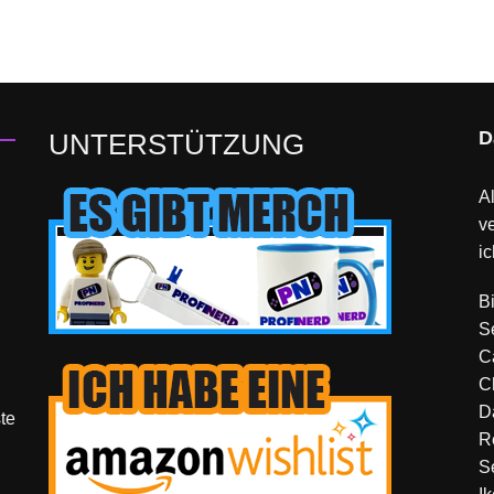
D
UNTERSTÜTZUNG
Al
v
ic
B
S
C
C
D
te
R
S