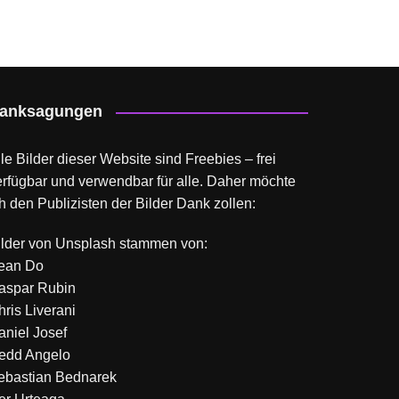
anksagungen
le Bilder dieser Website sind Freebies – frei
erfügbar und verwendbar für alle. Daher möchte
h den Publizisten der Bilder Dank zollen:
ilder von
Unsplash
stammen von:
ean Do
aspar Rubin
hris Liverani
aniel Josef
edd Angelo
ebastian Bednarek