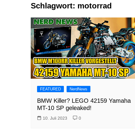
Schlagwort:
motorrad
Tutorials
Warenkorb
Projekte
NerdStuff
Speedbuild
GAMEzeit
Muss das Sein
Retroecke
Building Bricks For
Happiness
FEATURED
NerdNews
BMW Killer? LEGO 42159 Yamaha
MT-10 SP geleaked!
10. Juli 2023
0