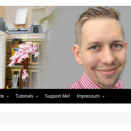
ts
Tutorials
Support Me!
Impressum
chandise
Control+ Gamepad Tutorials
Impressum
ories
Pybricks Tutorials
AGB
ndise
Datenschutzerklärung