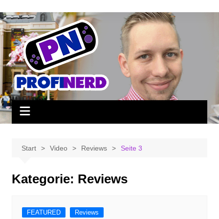
Zum
Inhalt
springen
Start
Video
Reviews
Seite 3
Kategorie:
Reviews
FEATURED
Reviews