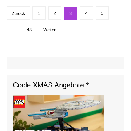
Seitennummerierung
Zurück
1
2
3
4
5
der
Beiträge
…
43
Weiter
Coole XMAS Angebote:*