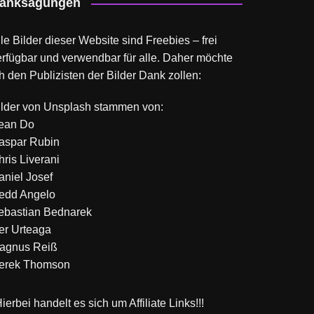
anksagungen
le Bilder dieser Website sind Freebies – frei
erfügbar und verwendbar für alle. Daher möchte
h den Publizisten der Bilder Dank zollen:
ilder von
Unsplash
stammen von:
ean Do
aspar Rubin
hris Liverani
aniel Josef
edd Angelo
ebastian Bednarek
ker Urteaga
agnus Reiß
erek Thomson
ierbei handelt es sich um Affiliate Links!!!