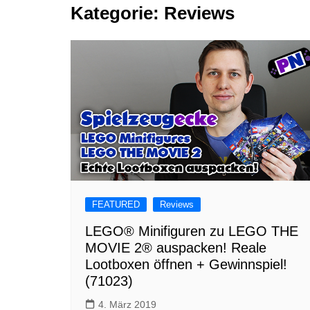
Kategorie:
Reviews
Tutorials
Warenkorb
Projekte
NerdStuff
Speedbuild
GAMEzeit
Muss das Sein
Retroecke
Building Bricks For
Happiness
FEATURED
Reviews
LEGO® Minifiguren zu LEGO THE
MOVIE 2® auspacken! Reale
Lootboxen öffnen + Gewinnspiel!
(71023)
4. März 2019