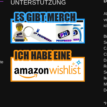
D
UNTERSTÜTZUNG
Al
v
ic
B
S
C
C
D
te
R
S
I
M
D
*H