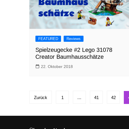
FEATURED
Reviews
Spielzeugecke #2 Lego 31078
Creator Baumhausschätze
22. Oktober 2018
Seitennummerierung
Zurück
1
…
41
42
der
Beiträge