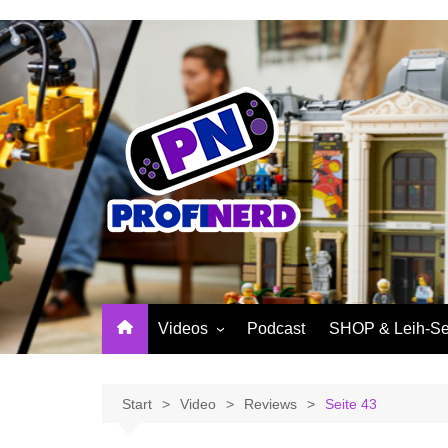
Zum
Inhalt
springen
Videos
Podcast
SHOP & Leih-Se
NerdNews
PROFINERD Mer
Reviews
Sinnvolle Access
Start
Video
Reviews
Seite 43
Community
Profinerd Mercha