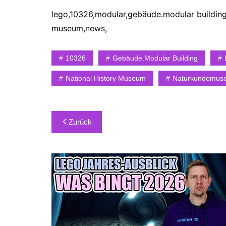
lego,10326,modular,gebäude.modular buildin
museum,news,
10326
Gebäude.modular Building
National History Museum
Naturkundemus
Beitragsnavigation
Zurück