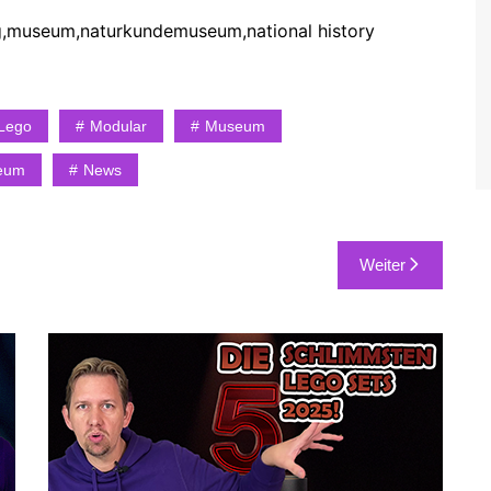
g,museum,naturkundemuseum,national history
Lego
Modular
Museum
eum
News
Weiter