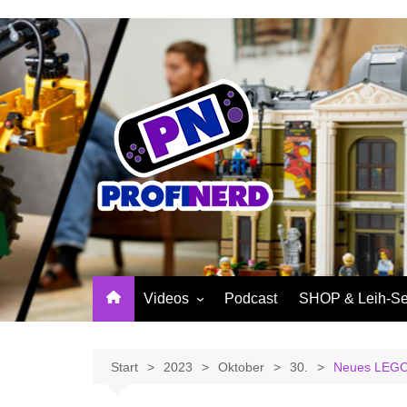
Zum
Inhalt
springen
Videos
Podcast
SHOP & Leih-Se
NerdNews
PROFINERD Mer
Reviews
Sinnvolle Access
Start
2023
Oktober
30.
Neues LEGO 
Community
Profinerd Mercha