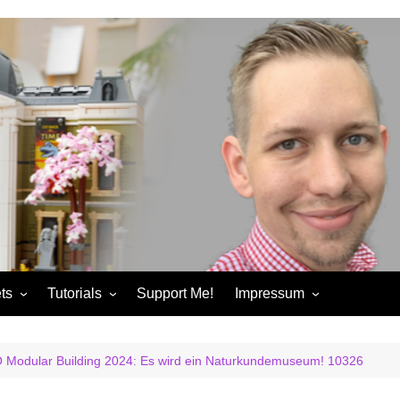
ts
Tutorials
Support Me!
Impressum
chandise
Control+ Gamepad Tutorials
Impressum
ories
Pybricks Tutorials
AGB
Modular Building 2024: Es wird ein Naturkundemuseum! 10326
ndise
Datenschutzerklärung