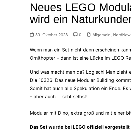
Neues LEGO Modular
Tutorials
Warenkorb
wird ein Naturkund
Projekte
NerdStuff
30. Oktober 2023
Speedbuild
0
Allgemein
,
NerdNew
GAMEzeit
Wenn man ein Set nicht dann erscheinen kann
Muss das Sein
Ornithopter – dann ist eine Lücke im LEGO Re
Retroecke
Und was macht man da? Logisch! Man zieht ei 
Building Bricks For
Happiness
Die 10326! Das neue Modular Building kommt 
Somit hat auch alle Spekulation ein Ende. E
– aber auch … seht selbst!
Modular mit Dino, extra groß und mit einer bi
Das Set wurde bei LEGO offiziell vorgeste