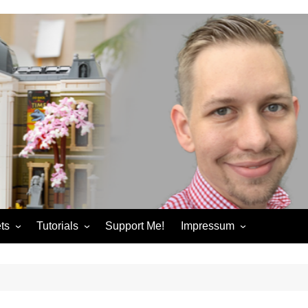
ts
Tutorials
Support Me!
Impressum
chandise
Control+ Gamepad Tutorials
Impressum
ories
Pybricks Tutorials
AGB
ndise
Datenschutzerklärung