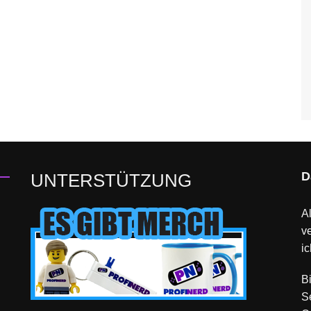
D
UNTERSTÜTZUNG
Al
v
ic
B
S