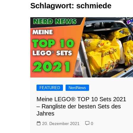
Schlagwort:
schmiede
Tutorials
Warenkorb
Projekte
NerdStuff
Speedbuild
GAMEzeit
Muss das Sein
Retroecke
Building Bricks For
Happiness
FEATURED
NerdNews
Meine LEGO® TOP 10 Sets 2021
– Rangliste der besten Sets des
Jahres
20. Dezember 2021
0