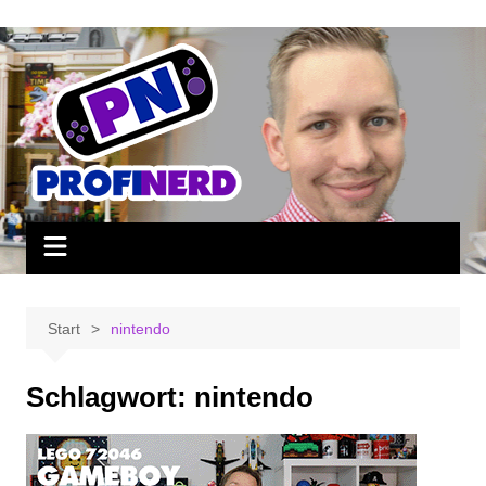
Zum
Inhalt
springen
Start
nintendo
Schlagwort:
nintendo