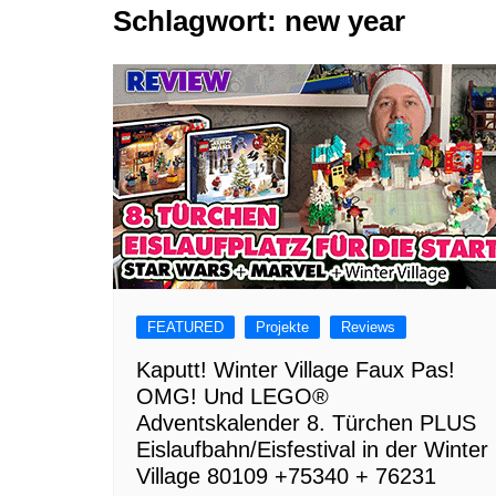
Schlagwort:
new year
Tutorials
Warenkorb
Projekte
NerdStuff
Speedbuild
GAMEzeit
Muss das Sein
Retroecke
Building Bricks For
Happiness
FEATURED
Projekte
Reviews
Kaputt! Winter Village Faux Pas!
OMG! Und LEGO®
Adventskalender 8. Türchen PLUS
Eislaufbahn/Eisfestival in der Winter
Village 80109 +75340 + 76231