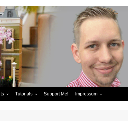
ts
Tutorials
Support Me!
Impressum
chandise
Control+ Gamepad Tutorials
Impressum
ories
Pybricks Tutorials
AGB
ndise
Datenschutzerklärung