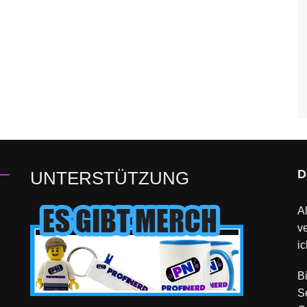
D
UNTERSTÜTZUNG
Al
v
ic
B
S