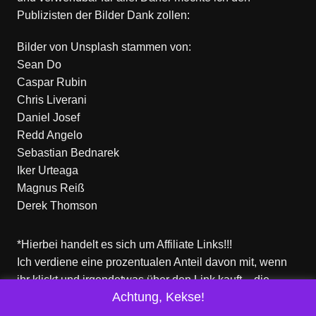
Publizisten der Bilder Dank zollen:
Bilder von
Unsplash
stammen von:
Sean Do
Caspar Rubin
Chris Liverani
Daniel Josef
Redd Angelo
Sebastian Bednarek
Iker Urteaga
Magnus Reiß
Derek Thomson
*Hierbei handelt es sich um Affiliate Links!!!
Ich verdiene eine prozentualen Anteil davon mit, wenn
ihr klickt und irgendetwas über den Link kauft – die
Achtung, Kekse!
Produkte dort sind aber nicht von mir!
Für euch entstehen keine zusätzlichen Kosten!