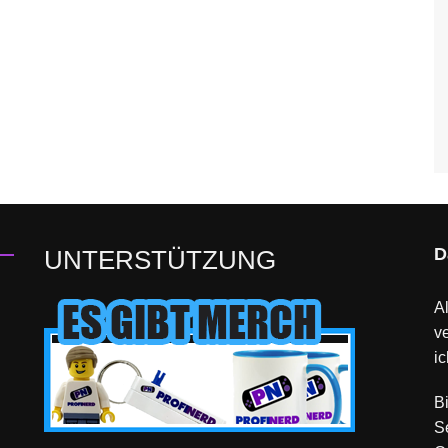
D
UNTERSTÜTZUNG
Al
v
ic
B
S