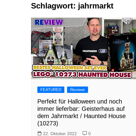
Schlagwort:
jahrmarkt
Tutorials
Warenkorb
Projekte
NerdStuff
Speedbuild
GAMEzeit
Muss das Sein
Retroecke
Building Bricks For
Happiness
FEATURED
Reviews
Perfekt für Halloween und noch
immer lieferbar: Geisterhaus auf
dem Jahrmarkt / Haunted House
(10273)
22. Oktober 2022
0