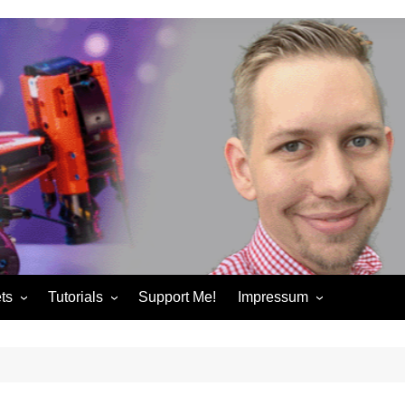
ts
Tutorials
Support Me!
Impressum
chandise
Control+ Gamepad Tutorials
Impressum
ories
Pybricks Tutorials
AGB
ndise
Datenschutzerklärung