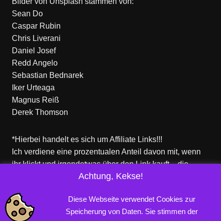
Bilder von
Unsplash
stammen von:
Sean Do
Caspar Rubin
Chris Liverani
Daniel Josef
Redd Angelo
Sebastian Bednarek
Iker Urteaga
Magnus Reiß
Derek Thomson
*Hierbei handelt es sich um Affiliate Links!!!
Ich verdiene eine prozentualen Anteil davon mit, wenn
ihr klickt und irgendetwas über den Link kauft – die
Achtung, Kekse!
Produkte dort sind aber nicht von mir!
Für euch entstehen keine zusätzlichen Kosten!
Diese Webseite verwendet Cookies zur
Speicherung von Daten. Sie stimmen der