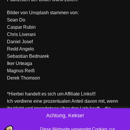
Bilder von
Unsplash
stammen von:
Sean Do
Caspar Rubin
Chris Liverani
Daniel Josef
Redd Angelo
Sebastian Bednarek
Iker Urteaga
Magnus Reiß
Derek Thomson
*Hierbei handelt es sich um Affiliate Links!!!
Ich verdiene eine prozentualen Anteil davon mit, wenn
ihr klickt und irgendetwas über den Link kauft – die
Achtung, Kekse!
Produkte dort sind aber nicht von mir!
Für euch entstehen keine zusätzlichen Kosten!
Diese Webseite verwendet Cookies zur