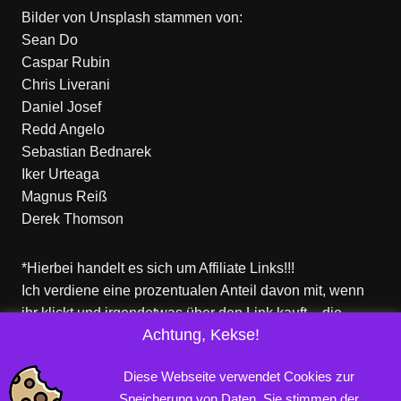
Bilder von
Unsplash
stammen von:
Sean Do
Caspar Rubin
Chris Liverani
Daniel Josef
Redd Angelo
Sebastian Bednarek
Iker Urteaga
Magnus Reiß
Derek Thomson
*Hierbei handelt es sich um Affiliate Links!!!
Ich verdiene eine prozentualen Anteil davon mit, wenn
ihr klickt und irgendetwas über den Link kauft – die
Achtung, Kekse!
Produkte dort sind aber nicht von mir!
Für euch entstehen keine zusätzlichen Kosten!
Diese Webseite verwendet Cookies zur
Speicherung von Daten. Sie stimmen der