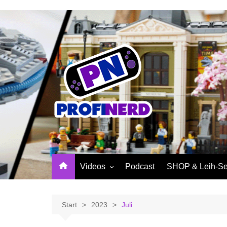
Zum
Inhalt
springen
Videos
Podcast
SHOP & Leih-Se
NerdNews
PROFINERD Mer
Reviews
Sinnvolle Access
Start
2023
Juli
Community
Profinerd Mercha