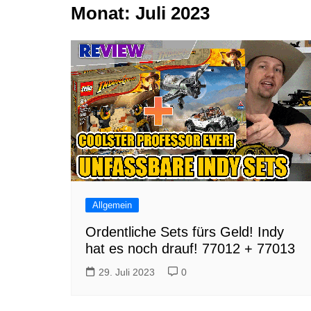
Monat:
Juli 2023
Tutorials
Warenkorb
Projekte
NerdStuff
Speedbuild
GAMEzeit
Muss das Sein
Retroecke
Building Bricks For
Happiness
Allgemein
Ordentliche Sets fürs Geld! Indy
hat es noch drauf! 77012 + 77013
29. Juli 2023
0