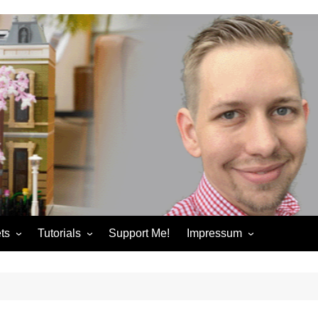
ts
Tutorials
Support Me!
Impressum
chandise
Control+ Gamepad Tutorials
Impressum
ories
Pybricks Tutorials
AGB
ndise
Datenschutzerklärung