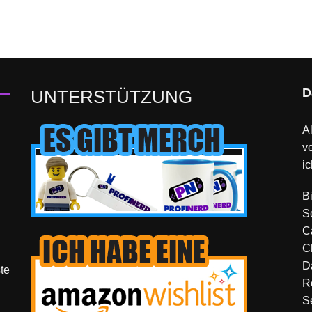
D
UNTERSTÜTZUNG
Al
v
ic
B
S
C
C
D
te
R
S