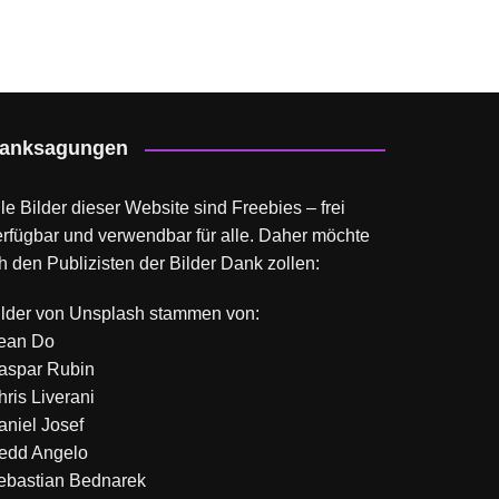
anksagungen
le Bilder dieser Website sind Freebies – frei
erfügbar und verwendbar für alle. Daher möchte
h den Publizisten der Bilder Dank zollen:
ilder von
Unsplash
stammen von:
ean Do
aspar Rubin
hris Liverani
aniel Josef
edd Angelo
ebastian Bednarek