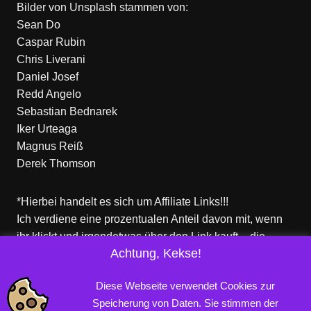
Bilder von
Unsplash
stammen von:
Sean Do
Caspar Rubin
Chris Liverani
Daniel Josef
Redd Angelo
Sebastian Bednarek
Iker Urteaga
Magnus Reiß
Derek Thomson
*Hierbei handelt es sich um Affiliate Links!!!
Ich verdiene eine prozentualen Anteil davon mit, wenn
ihr klickt und irgendetwas über den Link kauft – die
Achtung, Kekse!
Produkte dort sind aber nicht von mir!
Für euch entstehen keine zusätzlichen Kosten!
Diese Webseite verwendet Cookies zur
Speicherung von Daten. Sie stimmen der