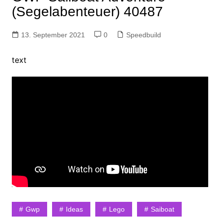
(Segelabenteuer) 40487
13. September 2021
0
Speedbuild
text
Gwp
Ideas
Lego
Saiboat