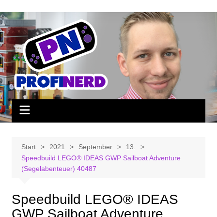
Zum
Inhalt
springen
Start
2021
September
13.
Speedbuild LEGO® IDEAS GWP Sailboat Adventure
(Segelabenteuer) 40487
Speedbuild LEGO® IDEAS
GWP Sailboat Adventure