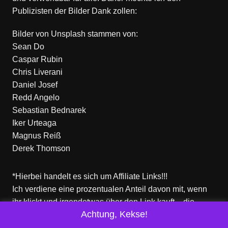
Publizisten der Bilder Dank zollen:
Bilder von
Unsplash
stammen von:
Sean Do
Caspar Rubin
Chris Liverani
Daniel Josef
Redd Angelo
Sebastian Bednarek
Iker Urteaga
Magnus Reiß
Derek Thomson
*Hierbei handelt es sich um Affiliate Links!!!
Ich verdiene eine prozentualen Anteil davon mit, wenn
ihr klickt und irgendetwas über den Link kauft – die
Achtung, Kekse!
Produkte dort sind aber nicht von mir!
Für euch entstehen keine zusätzlichen Kosten!