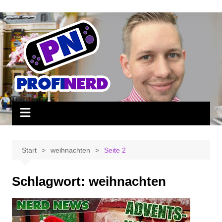
Zum
Inhalt
springen
Start
weihnachten
Seite 2
Schlagwort:
weihnachten