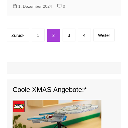
1. Dezember 2024
0
Seitennummerierung
Zurück
1
2
3
4
Weiter
der
Beiträge
Coole XMAS Angebote:*