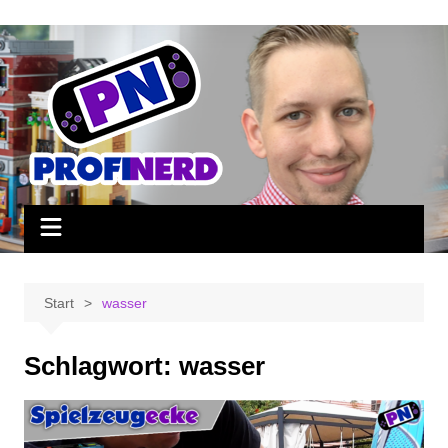
Zum
Inhalt
springen
Start
wasser
Schlagwort:
wasser