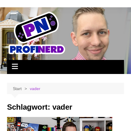
Zum
Inhalt
springen
Start
vader
Schlagwort:
vader