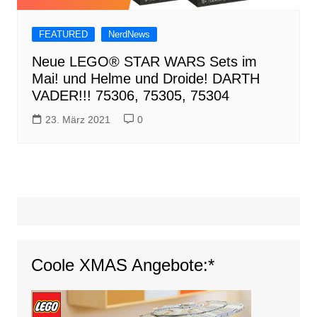
FEATURED
NerdNews
Neue LEGO® STAR WARS Sets im
Mai! und Helme und Droide! DARTH
VADER!!! 75306, 75305, 75304
23. März 2021
0
Coole XMAS Angebote:*