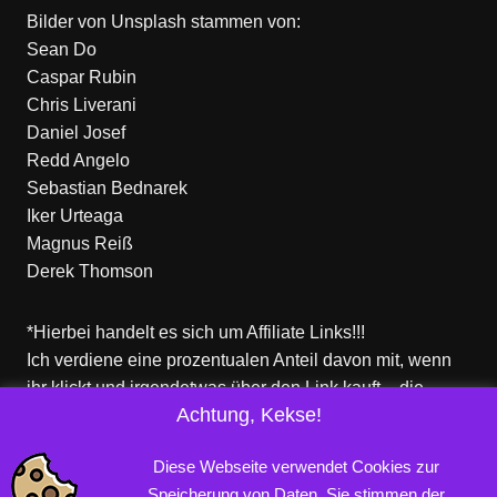
Bilder von
Unsplash
stammen von:
Sean Do
Caspar Rubin
Chris Liverani
Daniel Josef
Redd Angelo
Sebastian Bednarek
Iker Urteaga
Magnus Reiß
Derek Thomson
*Hierbei handelt es sich um Affiliate Links!!!
Ich verdiene eine prozentualen Anteil davon mit, wenn
ihr klickt und irgendetwas über den Link kauft – die
Achtung, Kekse!
Produkte dort sind aber nicht von mir!
Für euch entstehen keine zusätzlichen Kosten!
Diese Webseite verwendet Cookies zur
Speicherung von Daten. Sie stimmen der