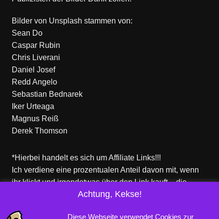
Bilder von
Unsplash
stammen von:
Sean Do
Caspar Rubin
Chris Liverani
Daniel Josef
Redd Angelo
Sebastian Bednarek
Iker Urteaga
Magnus Reiß
Derek Thomson
*Hierbei handelt es sich um Affiliate Links!!!
Ich verdiene eine prozentualen Anteil davon mit, wenn
ihr klickt und irgendetwas über den Link kauft – die
Achtung, Kekse!
Produkte dort sind aber nicht von mir!
Für euch entstehen keine zusätzlichen Kosten!
Diese Webseite verwendet Cookies zur