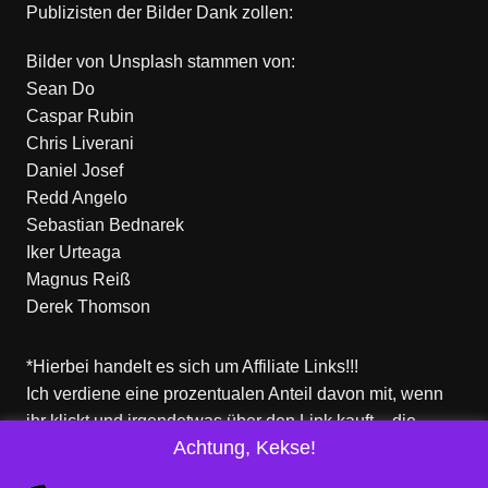
Publizisten der Bilder Dank zollen:
Bilder von
Unsplash
stammen von:
Sean Do
Caspar Rubin
Chris Liverani
Daniel Josef
Redd Angelo
Sebastian Bednarek
Iker Urteaga
Magnus Reiß
Derek Thomson
*Hierbei handelt es sich um Affiliate Links!!!
Ich verdiene eine prozentualen Anteil davon mit, wenn
ihr klickt und irgendetwas über den Link kauft – die
Achtung, Kekse!
Produkte dort sind aber nicht von mir!
Für euch entstehen keine zusätzlichen Kosten!