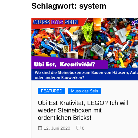
Schlagwort:
system
Tutorials
Warenkorb
Projekte
NerdStuff
Speedbuild
GAMEzeit
Muss das Sein
Retroecke
Building Bricks For
Happiness
FEATURED
Muss das Sein
Ubi Est Krativität, LEGO? Ich will
wieder Steineboxen mit
ordentlichen Bricks!
12. Juni 2020
0