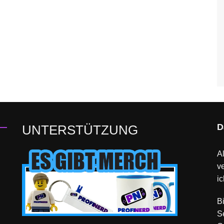
D
UNTERSTÜTZUNG
Al
v
ic
B
S