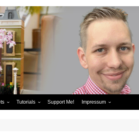
ts
Tutorials
Support Me!
Impressum
chandise
Control+ Gamepad Tutorials
Impressum
ories
Pybricks Tutorials
AGB
ndise
Datenschutzerklärung