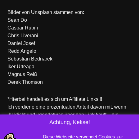
Bilder von
Unsplash
stammen von:
Sean Do
Caspar Rubin
Chris Liverani
Daniel Josef
Redd Angelo
Sebastian Bednarek
Iker Urteaga
Magnus Reiß
Derek Thomson
*Hierbei handelt es sich um Affiliate Links!!!
Ich verdiene eine prozentualen Anteil davon mit, wenn
ihr klickt und irgendetwas über den Link kauft – die
Achtung, Kekse!
Produkte dort sind aber nicht von mir!
Für euch entstehen keine zusätzlichen Kosten!
Diese Webseite verwendet Cookies zur