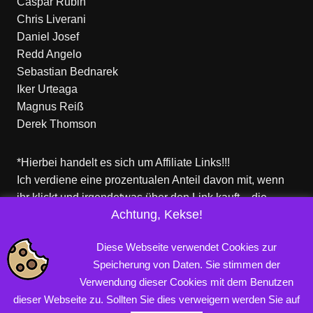
Caspar Rubin
Chris Liverani
Daniel Josef
Redd Angelo
Sebastian Bednarek
Iker Urteaga
Magnus Reiß
Derek Thomson
*Hierbei handelt es sich um Affiliate Links!!!
Ich verdiene eine prozentualen Anteil davon mit, wenn
ihr klickt und irgendetwas über den Link kauft – die
Achtung, Kekse!
Produkte dort sind aber nicht von mir!
Für euch entstehen keine zusätzlichen Kosten!
Diese Webseite verwendet Cookies zur
Speicherung von Daten. Sie stimmen der
Verwendung dieser Cookies mit dem Benutzen
Copyright © 2026 PROFINERD.DE. Alle Rechte vorbehalten.
dieser Webseite zu. Sollten Sie dies verweigern werden Sie auf