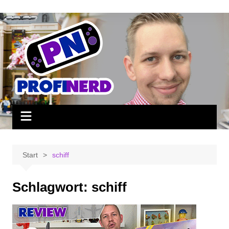
Zum
Inhalt
springen
Start
schiff
Schlagwort:
schiff