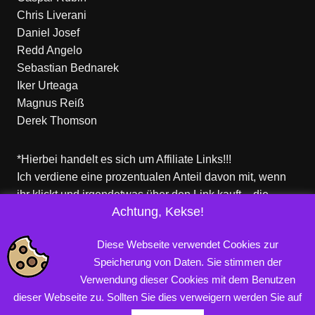
Chris Liverani
Daniel Josef
Redd Angelo
Sebastian Bednarek
Iker Urteaga
Magnus Reiß
Derek Thomson
*Hierbei handelt es sich um Affiliate Links!!!
Ich verdiene eine prozentualen Anteil davon mit, wenn
ihr klickt und irgendetwas über den Link kauft – die
Achtung, Kekse!
Produkte dort sind aber nicht von mir!
Für euch entstehen keine zusätzlichen Kosten!
Diese Webseite verwendet Cookies zur
Speicherung von Daten. Sie stimmen der
Verwendung dieser Cookies mit dem Benutzen
Copyright © 2026 PROFINERD.DE. Alle Rechte vorbehalten.
dieser Webseite zu. Sollten Sie dies verweigern werden Sie auf