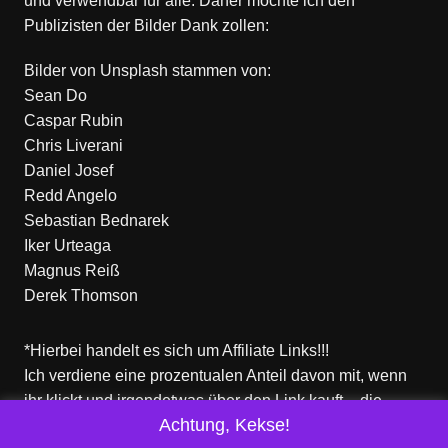
und verwendbar für alle. Daher möchte ich den
Publizisten der Bilder Dank zollen:
Bilder von
Unsplash
stammen von:
Sean Do
Caspar Rubin
Chris Liverani
Daniel Josef
Redd Angelo
Sebastian Bednarek
Iker Urteaga
Magnus Reiß
Derek Thomson
*Hierbei handelt es sich um Affiliate Links!!!
Ich verdiene eine prozentualen Anteil davon mit, wenn
ihr klickt und irgendetwas über den Link kauft – die
Achtung, Kekse!
Produkte dort sind aber nicht von mir!