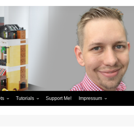
ts
Tutorials
Support Me!
Impressum
chandise
Control+ Gamepad Tutorials
Impressum
ories
Pybricks Tutorials
AGB
ndise
Datenschutzerklärung