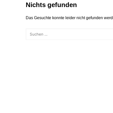
Nichts gefunden
Tutorials
Warenkorb
Projekte
Das Gesuchte konnte leider nicht gefunden werden.
NerdStuff
Speedbuild
GAMEzeit
Muss das Sein
Retroecke
Building Bricks For
Happiness