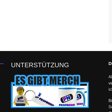
D
UNTERSTÜTZUNG
Al
v
ic
B
S