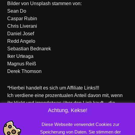
Bilder von
Unsplash
stammen von:
Sean Do
Caspar Rubin
Chris Liverani
Daniel Josef
Redd Angelo
Sebastian Bednarek
Iker Urteaga
Magnus Reiß
Derek Thomson
*Hierbei handelt es sich um Affiliate Links!!!
Ich verdiene eine prozentualen Anteil davon mit, wenn
ihr klickt und irgendetwas über den Link kauft – die
Achtung, Kekse!
Produkte dort sind aber nicht von mir!
Für euch entstehen keine zusätzlichen Kosten!
Diese Webseite verwendet Cookies zur
Speicherung von Daten. Sie stimmen der