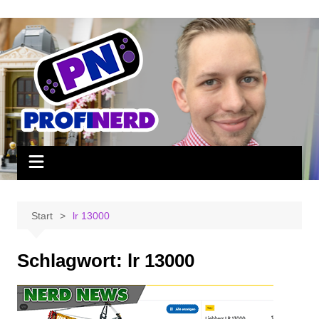
Zum
Inhalt
springen
Start
lr 13000
Schlagwort:
lr 13000