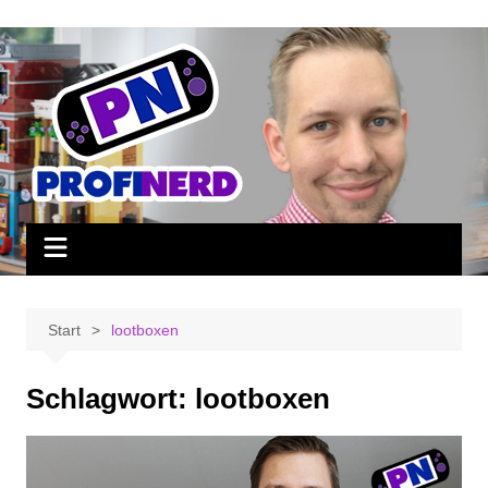
Zum
Inhalt
springen
Start
lootboxen
Schlagwort:
lootboxen