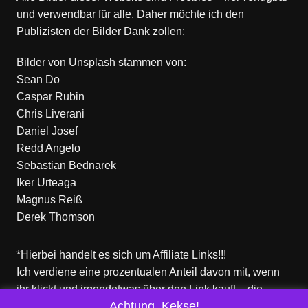
und verwendbar für alle. Daher möchte ich den
Publizisten der Bilder Dank zollen:
Bilder von
Unsplash
stammen von:
Sean Do
Caspar Rubin
Chris Liverani
Daniel Josef
Redd Angelo
Sebastian Bednarek
Iker Urteaga
Magnus Reiß
Derek Thomson
*Hierbei handelt es sich um Affiliate Links!!!
Ich verdiene eine prozentualen Anteil davon mit, wenn
ihr klickt und irgendetwas über den Link kauft – die
Achtung, Kekse!
Produkte dort sind aber nicht von mir!