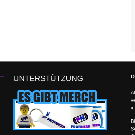
D
UNTERSTÜTZUNG
Al
v
ic
B
S