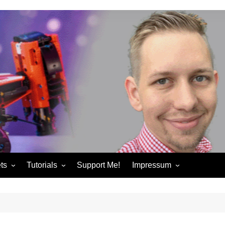
ts
Tutorials
Support Me!
Impressum
chandise
Control+ Gamepad Tutorials
Impressum
ories
Pybricks Tutorials
AGB
ndise
Datenschutzerklärung