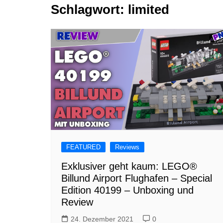
Schlagwort:
limited
Tutorials
Warenkorb
Projekte
NerdStuff
Speedbuild
GAMEzeit
Muss das Sein
Retroecke
Building Bricks For
Happiness
FEATURED
Reviews
Exklusiver geht kaum: LEGO®
Billund Airport Flughafen – Special
Edition 40199 – Unboxing und
Review
24. Dezember 2021
0