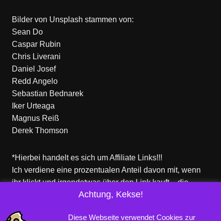
Bilder von
Unsplash
stammen von:
Sean Do
Caspar Rubin
Chris Liverani
Daniel Josef
Redd Angelo
Sebastian Bednarek
Iker Urteaga
Magnus Reiß
Derek Thomson
*Hierbei handelt es sich um Affiliate Links!!!
Ich verdiene eine prozentualen Anteil davon mit, wenn
ihr klickt und irgendetwas über den Link kauft – die
Achtung, Kekse!
Produkte dort sind aber nicht von mir!
Für euch entstehen keine zusätzlichen Kosten!
Diese Webseite verwendet Cookies zur