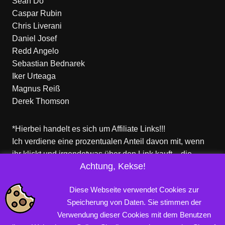
Sean Do
Caspar Rubin
Chris Liverani
Daniel Josef
Redd Angelo
Sebastian Bednarek
Iker Urteaga
Magnus Reiß
Derek Thomson
*Hierbei handelt es sich um Affiliate Links!!!
Ich verdiene eine prozentualen Anteil davon mit, wenn
ihr klickt und irgendetwas über den Link kauft – die
Achtung, Kekse!
Produkte dort sind aber nicht von mir!
Für euch entstehen keine zusätzlichen Kosten!
Diese Webseite verwendet Cookies zur
Speicherung von Daten. Sie stimmen der
Verwendung dieser Cookies mit dem Benutzen
Copyright © 2026 PROFINERD.DE. Alle Rechte vorbehalten.