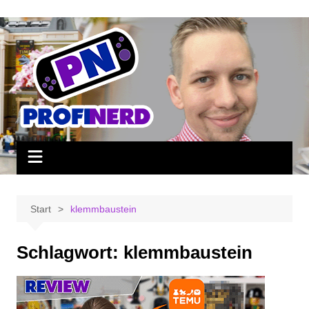
Zum
Inhalt
springen
Start
klemmbaustein
Schlagwort:
klemmbaustein