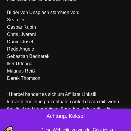
Bilder von
Unsplash
stammen von:
Sean Do
Caspar Rubin
Chris Liverani
Daniel Josef
Redd Angelo
Sebastian Bednarek
Iker Urteaga
Magnus Reiß
Derek Thomson
*Hierbei handelt es sich um Affiliate Links!!!
Ich verdiene eine prozentualen Anteil davon mit, wenn
ihr klickt und irgendetwas über den Link kauft – die
Achtung, Kekse!
Produkte dort sind aber nicht von mir!
Für euch entstehen keine zusätzlichen Kosten!
Diese Webseite verwendet Cookies zur