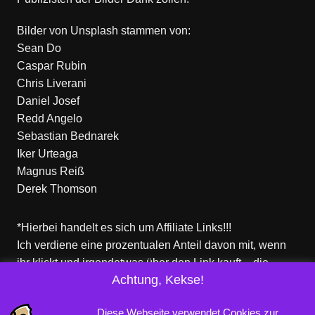
Bilder von
Unsplash
stammen von:
Sean Do
Caspar Rubin
Chris Liverani
Daniel Josef
Redd Angelo
Sebastian Bednarek
Iker Urteaga
Magnus Reiß
Derek Thomson
*Hierbei handelt es sich um Affiliate Links!!!
Ich verdiene eine prozentualen Anteil davon mit, wenn
ihr klickt und irgendetwas über den Link kauft – die
Achtung, Kekse!
Produkte dort sind aber nicht von mir!
Für euch entstehen keine zusätzlichen Kosten!
Diese Webseite verwendet Cookies zur