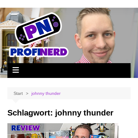
Zum
Inhalt
springen
Start
johnny thunder
Schlagwort:
johnny thunder