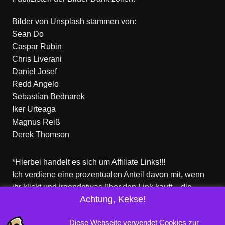
Bilder von
Unsplash
stammen von:
Sean Do
Caspar Rubin
Chris Liverani
Daniel Josef
Redd Angelo
Sebastian Bednarek
Iker Urteaga
Magnus Reiß
Derek Thomson
*Hierbei handelt es sich um Affiliate Links!!!
Ich verdiene eine prozentualen Anteil davon mit, wenn
ihr klickt und irgendetwas über den Link kauft – die
Achtung, Kekse!
Produkte dort sind aber nicht von mir!
Für euch entstehen keine zusätzlichen Kosten!
Diese Webseite verwendet Cookies zur