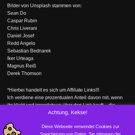
Bilder von
Unsplash
stammen von:
Sean Do
Caspar Rubin
Chris Liverani
Daniel Josef
Redd Angelo
Sebastian Bednarek
Iker Urteaga
Magnus Reiß
Derek Thomson
*Hierbei handelt es sich um Affiliate Links!!!
Ich verdiene eine prozentualen Anteil davon mit, wenn
ihr klickt und irgendetwas über den Link kauft – die
Achtung, Kekse!
Produkte dort sind aber nicht von mir!
Für euch entstehen keine zusätzlichen Kosten!
Diese Webseite verwendet Cookies zur
Speicherung von Daten. Sie stimmen der