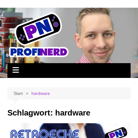
Zum
Inhalt
springen
Start
hardware
Schlagwort:
hardware