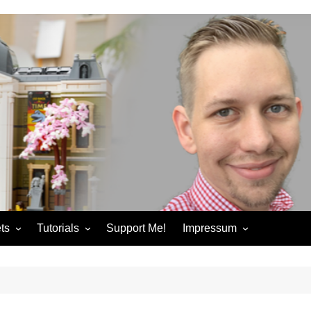
ts
Tutorials
Support Me!
Impressum
chandise
Control+ Gamepad Tutorials
Impressum
ories
Pybricks Tutorials
AGB
ndise
Datenschutzerklärung