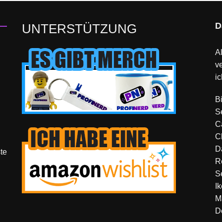
D
UNTERSTÜTZUNG
Al
v
ic
B
S
C
C
D
te
R
S
I
M
D