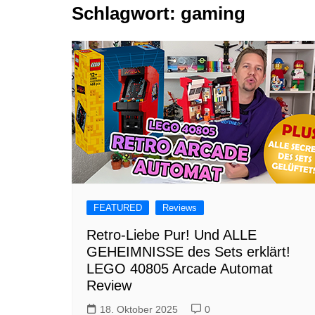
Schlagwort:
gaming
Tutorials
Warenkorb
Projekte
NerdStuff
Speedbuild
GAMEzeit
Muss das Sein
Retroecke
Building Bricks For
Happiness
FEATURED
Reviews
Retro-Liebe Pur! Und ALLE
GEHEIMNISSE des Sets erklärt!
LEGO 40805 Arcade Automat
Review
18. Oktober 2025
0