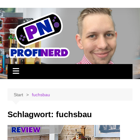
Zum
Inhalt
springen
Start
fuchsbau
Schlagwort:
fuchsbau