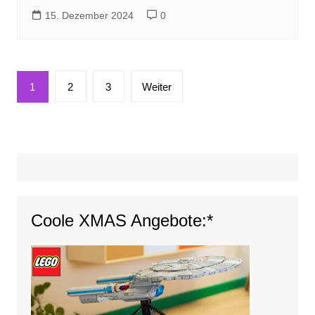
15. Dezember 2024
0
Seitennummerierung
1
2
3
Weiter
der
Beiträge
Coole XMAS Angebote:*