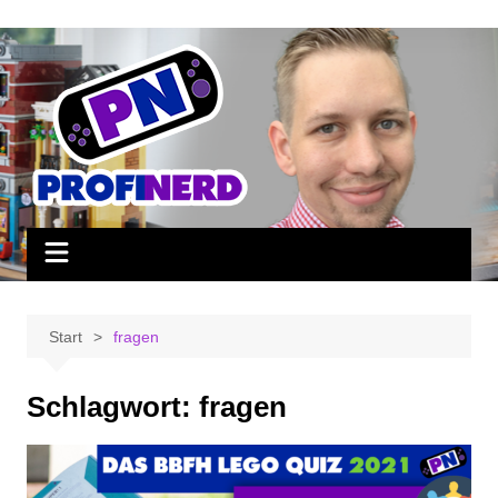
Zum
Inhalt
springen
Start
fragen
Schlagwort:
fragen