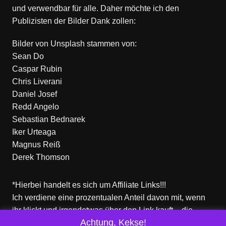
und verwendbar für alle. Daher möchte ich den
Publizisten der Bilder Dank zollen:
Bilder von
Unsplash
stammen von:
Sean Do
Caspar Rubin
Chris Liverani
Daniel Josef
Redd Angelo
Sebastian Bednarek
Iker Urteaga
Magnus Reiß
Derek Thomson
*Hierbei handelt es sich um Affiliate Links!!!
Ich verdiene eine prozentualen Anteil davon mit, wenn
ihr klickt und irgendetwas über den Link kauft – die
Achtung, Kekse!
Produkte dort sind aber nicht von mir!