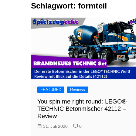
Schlagwort:
formteil
Tutorials
Warenkorb
Projekte
NerdStuff
Speedbuild
GAMEzeit
Muss das Sein
Retroecke
Building Bricks For
Happiness
FEATURED
Reviews
You spin me right round: LEGO®
TECHNIC Betonmischer 42112 –
Review
31. Juli 2020
0