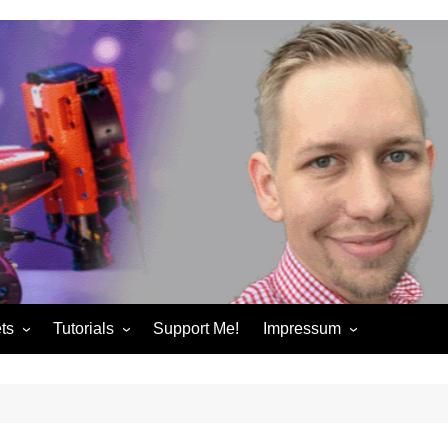
ts
Tutorials
Support Me!
Impressum
chandise
Control+ Gamepad Tutorials
Impressum
ories
Pybricks Tutorials
AGB
ndise
Datenschutzerklärung