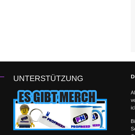
D
UNTERSTÜTZUNG
Al
v
ic
B
S