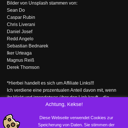
Bilder von
Unsplash
stammen von:
Sean Do
Caspar Rubin
Chris Liverani
Daniel Josef
Redd Angelo
Sebastian Bednarek
Iker Urteaga
Magnus Reiß
Derek Thomson
*Hierbei handelt es sich um Affiliate Links!!!
Ich verdiene eine prozentualen Anteil davon mit, wenn
ihr klickt und irgendetwas über den Link kauft – die
Achtung, Kekse!
Produkte dort sind aber nicht von mir!
Für euch entstehen keine zusätzlichen Kosten!
Diese Webseite verwendet Cookies zur
Speicherung von Daten. Sie stimmen der