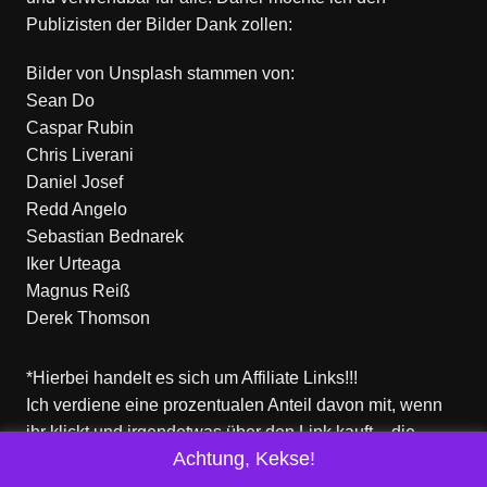
Publizisten der Bilder Dank zollen:
Bilder von
Unsplash
stammen von:
Sean Do
Caspar Rubin
Chris Liverani
Daniel Josef
Redd Angelo
Sebastian Bednarek
Iker Urteaga
Magnus Reiß
Derek Thomson
*Hierbei handelt es sich um Affiliate Links!!!
Ich verdiene eine prozentualen Anteil davon mit, wenn
ihr klickt und irgendetwas über den Link kauft – die
Achtung, Kekse!
Produkte dort sind aber nicht von mir!
Für euch entstehen keine zusätzlichen Kosten!