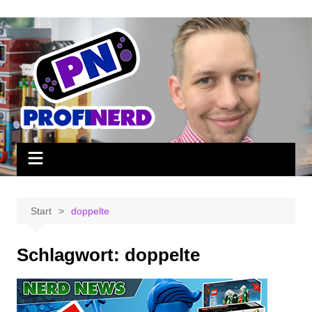
Zum
Inhalt
springen
Start
doppelte
Schlagwort:
doppelte