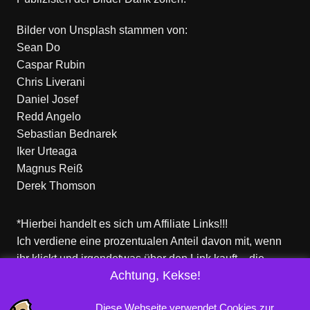
Bilder von
Unsplash
stammen von:
Sean Do
Caspar Rubin
Chris Liverani
Daniel Josef
Redd Angelo
Sebastian Bednarek
Iker Urteaga
Magnus Reiß
Derek Thomson
*Hierbei handelt es sich um Affiliate Links!!!
Ich verdiene eine prozentualen Anteil davon mit, wenn
ihr klickt und irgendetwas über den Link kauft – die
Achtung, Kekse!
Produkte dort sind aber nicht von mir!
Für euch entstehen keine zusätzlichen Kosten!
Diese Webseite verwendet Cookies zur