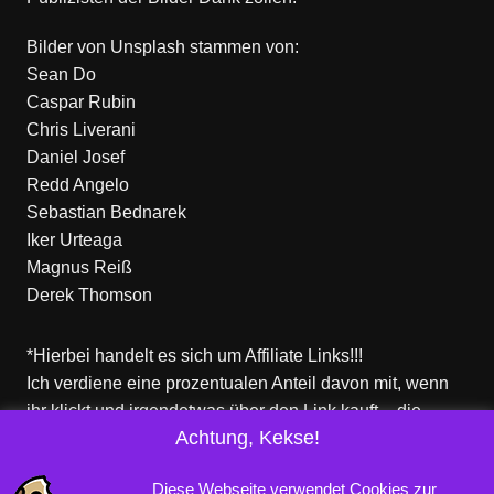
Bilder von
Unsplash
stammen von:
Sean Do
Caspar Rubin
Chris Liverani
Daniel Josef
Redd Angelo
Sebastian Bednarek
Iker Urteaga
Magnus Reiß
Derek Thomson
*Hierbei handelt es sich um Affiliate Links!!!
Ich verdiene eine prozentualen Anteil davon mit, wenn
ihr klickt und irgendetwas über den Link kauft – die
Achtung, Kekse!
Produkte dort sind aber nicht von mir!
Für euch entstehen keine zusätzlichen Kosten!
Diese Webseite verwendet Cookies zur