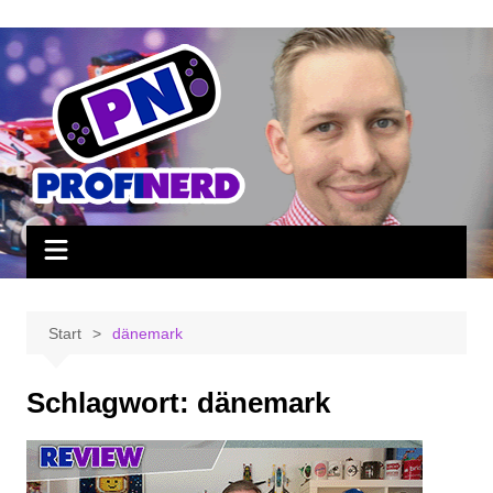
Zum
Inhalt
springen
Start
dänemark
Schlagwort:
dänemark