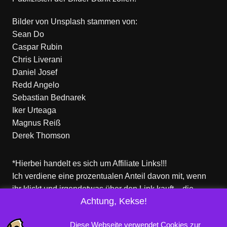
Bilder von
Unsplash
stammen von:
Sean Do
Caspar Rubin
Chris Liverani
Daniel Josef
Redd Angelo
Sebastian Bednarek
Iker Urteaga
Magnus Reiß
Derek Thomson
*Hierbei handelt es sich um Affiliate Links!!!
Ich verdiene eine prozentualen Anteil davon mit, wenn
ihr klickt und irgendetwas über den Link kauft – die
Achtung, Kekse!
Produkte dort sind aber nicht von mir!
Für euch entstehen keine zusätzlichen Kosten!
Diese Webseite verwendet Cookies zur