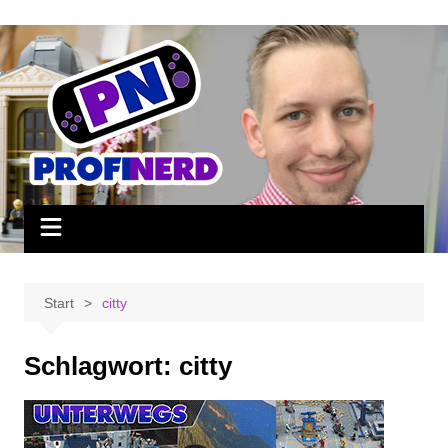
Zum
Inhalt
springen
Start
citty
Schlagwort:
citty