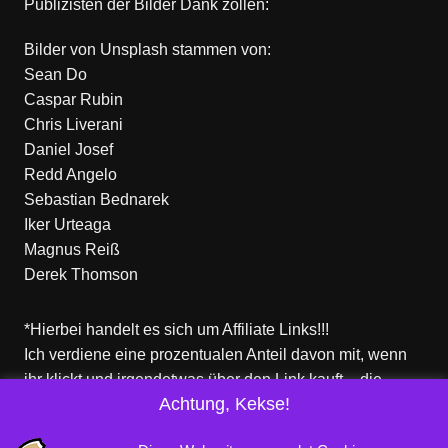
Publizisten der Bilder Dank zollen:
Bilder von
Unsplash
stammen von:
Sean Do
Caspar Rubin
Chris Liverani
Daniel Josef
Redd Angelo
Sebastian Bednarek
Iker Urteaga
Magnus Reiß
Derek Thomson
*Hierbei handelt es sich um Affiliate Links!!!
Ich verdiene eine prozentualen Anteil davon mit, wenn
ihr klickt und irgendetwas über den Link kauft – die
Achtung, Kekse!
Produkte dort sind aber nicht von mir!
Für euch entstehen keine zusätzlichen Kosten!