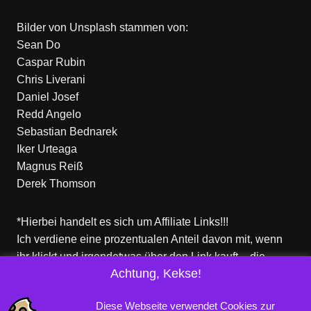
Bilder von
Unsplash
stammen von:
Sean Do
Caspar Rubin
Chris Liverani
Daniel Josef
Redd Angelo
Sebastian Bednarek
Iker Urteaga
Magnus Reiß
Derek Thomson
*Hierbei handelt es sich um Affiliate Links!!!
Ich verdiene eine prozentualen Anteil davon mit, wenn
ihr klickt und irgendetwas über den Link kauft – die
Achtung, Kekse!
Produkte dort sind aber nicht von mir!
Für euch entstehen keine zusätzlichen Kosten!
Diese Webseite verwendet Cookies zur