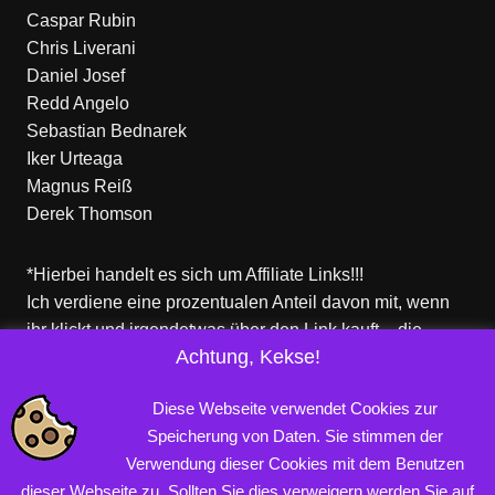
Caspar Rubin
Chris Liverani
Daniel Josef
Redd Angelo
Sebastian Bednarek
Iker Urteaga
Magnus Reiß
Derek Thomson
*Hierbei handelt es sich um Affiliate Links!!!
Ich verdiene eine prozentualen Anteil davon mit, wenn
ihr klickt und irgendetwas über den Link kauft – die
Achtung, Kekse!
Produkte dort sind aber nicht von mir!
Für euch entstehen keine zusätzlichen Kosten!
Diese Webseite verwendet Cookies zur
Speicherung von Daten. Sie stimmen der
Verwendung dieser Cookies mit dem Benutzen
Copyright © 2026 PROFINERD.DE. Alle Rechte vorbehalten.
dieser Webseite zu. Sollten Sie dies verweigern werden Sie auf